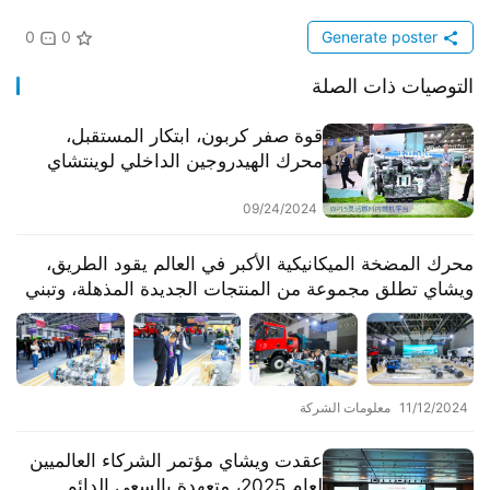
0
0
Generate poster
التوصيات ذات الصلة
قوة صفر كربون، ابتكار المستقبل،
محرك الهيدروجين الداخلي لوينتشاي
يظهر رسميًا في معرض هانوفر
09/24/2024
محرك المضخة الميكانيكية الأكبر في العالم يقود الطريق،
ويشاي تطلق مجموعة من المنتجات الجديدة المذهلة، وتبني
مزايا جديدة للتوسع الدولي.
11/12/2024
معلومات الشركة
عقدت ويشاي مؤتمر الشركاء العالميين
لعام 2025، متعهدة بالسعي الدائم