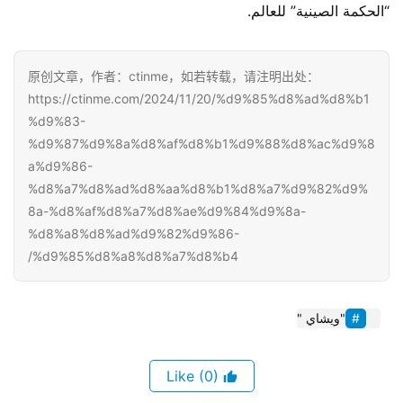
“الحكمة الصينية” للعالم.
原创文章，作者：ctinme，如若转载，请注明出处：
https://ctinme.com/2024/11/20/%d9%85%d8%ad%d8%b1
%d9%83-
%d9%87%d9%8a%d8%af%d8%b1%d9%88%d8%ac%d9%8
a%d9%86-
%d8%a7%d8%ad%d8%aa%d8%b1%d8%a7%d9%82%d9%
8a-%d8%af%d8%a7%d8%ae%d9%84%d9%8a-
%d8%a8%d8%ad%d9%82%d9%86-
%d9%85%d8%a8%d8%a7%d8%b4/
"ويشاي "
(0)
Like