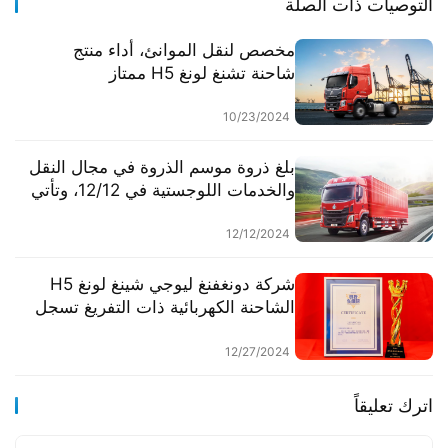
التوصيات ذات الصلة
مخصص لنقل الموانئ، أداء منتج
شاحنة تشنغ لونغ H5 ممتاز
10/23/2024
بلغ ذروة موسم الذروة في مجال النقل
والخدمات اللوجستية في 12/12، وتأتي
شاحنة تشانغ لونج H5 أحادية العجلة
الكبيرة لدعمك في التميز في سوق
12/12/2024
التوصيل السريع وتحقيق الأرباح.
شركة دونغفنغ ليوجي شينغ لونغ H5
الشاحنة الكهربائية ذات التفريغ تسجل
خفضًا في استهلاك الطاقة بنسبة 15%!
تتوج بعرش ملك توفير الطاقة لعام
12/27/2024
2024!
اترك تعليقاً