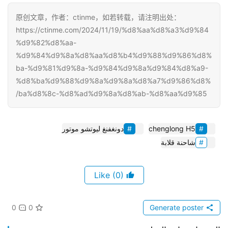
原创文章，作者：ctinme，如若转载，请注明出处：
https://ctinme.com/2024/11/19/%d8%aa%d8%a3%d9%84
%d9%82%d8%aa-
%d9%84%d9%8a%d8%aa%d8%b4%d9%88%d9%86%d8%
ba-%d9%81%d9%8a-%d9%84%d9%8a%d9%84%d8%a9-
%d8%ba%d9%88%d9%8a%d9%8a%d8%a7%d9%86%d8%
ba%d8%8c-%d8%ad%d9%8a%d8%ab-%d8%aa%d9%85/
chenglong H5
دونغفنغ ليوتشو موتور
شاحنة قلابة
(0)
Like
0
0
Generate poster