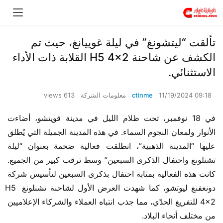
تألقت “ليتشونغ” في ليلة غوييانغ، حيث تم
الكشف عن شاحنة H5 4×2 القلابة ذات الأداء
الاستثنائي.
11/19/2024 09:18
ctinme
معلومات الشركة
613 views
في 18 نوفمبر، تحت ظلام الليل في مدينة قويتشو، أضاءت 
الأنوار ولمعان النجوم السماء. في هذه المدينة الجميلة التي يُطلق 
عليها “المدينة الذهبية”، انطلقت فعالية ضخمة بعنوان “ليلة 
تشنلونغ واحتفال الذكرى السبعين” وسط ترقب كبير من الجميع. 
كانت هذه الفعالية بمثابة احتفال بذكرى السبعين لتأسيس شركة 
دونغفنغ ليوتشو، كما شهدت العرض الأول لشاحنة تشنلونغ H5 
4×2 للتفريغ الحدّي، مما جذب انتباه العملاء والشركاء الإعلاميين 
من مختلف أنحاء البلاد.