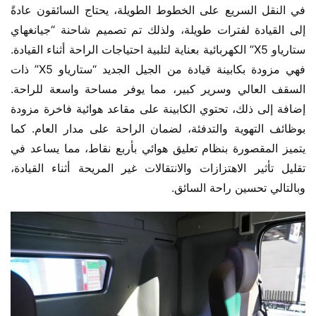
في النقل السريع على الخطوط الطويلة، يحتاج السائقون عادةً 
إلى القيادة لفترات طويلة، ولذلك تم تصميم شاحنة “جيانغهاي 
ستارياو X5” الكهربائية بعناية لتلبية احتياجات الراحة أثناء القيادة. 
فهي مزودة بكابينة قيادة من الجيل الجديد “ستارياو X5” ذات 
السقف العالي وسرير كبير، مما يوفر مساحة واسعة للراحة. 
إضافة إلى ذلك، تحتوي الكابينة على مقاعد هوائية فاخرة مزودة 
بوظائف التهوية والتدفئة، لضمان الراحة على مدار العام. كما 
يتميز المقصورة بنظام تعليق هوائي بأربع نقاط، مما يساعد في 
تقليل تأثير الاهتزازات والانتقالات غير المريحة أثناء القيادة، 
وبالتالي تحسين راحة السائق.