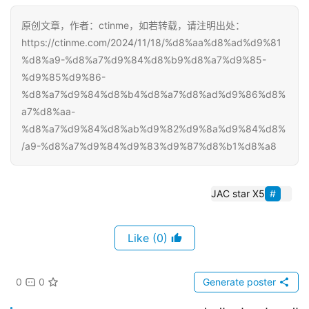
原创文章，作者：ctinme，如若转载，请注明出处：
https://ctinme.com/2024/11/18/%d8%aa%d8%ad%d9%81
%d8%a9-%d8%a7%d9%84%d8%b9%d8%a7%d9%85-
%d9%85%d9%86-
%d8%a7%d9%84%d8%b4%d8%a7%d8%ad%d9%86%d8%
a7%d8%aa-
%d8%a7%d9%84%d8%ab%d9%82%d9%8a%d9%84%d8%
a9-%d8%a7%d9%84%d9%83%d9%87%d8%b1%d8%a8/
JAC star X5
(0)
Like
0
0
Generate poster