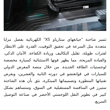
تتميز شاحنة “جيانغهاي ستارياو X5” الكهربائية بفضل مزايا 
متعددة مثل السرعة في تحقيق التوقيت، القدرة على الانتظار 
لفترات طويلة، تقليل التكاليف وزيادة الكفاءة، الأمان الذكي، 
والقيادة المريحة، مما يظهر قوتها الاستثنائية كسيارة مخصصة 
لوجستيات الطاقة الجديدة. من خلال منصة المعرض الدولي 
للسيارات في قوانغتشو في دورته الثانية والعشرين، وبعرض 
تقنياتها المتطورة وتصميماتها المبتكرة، نثق بأن هذه الشاحنة 
ستبرز في المنافسة المستقبلية في السوق، وستساهم بشكل 
كبير في تطوير النقل اللوجستي الأخضر في صناعة التوصيل 
السريع.