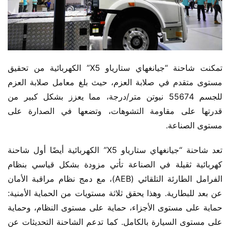
تمكنت شاحنة “جيانغهاي ستارياو X5” الكهربائية من تحقيق 
مستوى متقدم في صلابة العزم، حيث بلغ معامل صلابة العزم 
للجسم 55674 نيوتن متر/درجة، مما يعزز بشكل كبير من 
قدرتها على مقاومة التشوهات، وتضعها في الصدارة على 
مستوى الصناعة.
تعد شاحنة “جيانغهاي ستارياو X5” الكهربائية أيضًا أول شاحنة 
كهربائية ثقيلة في الصناعة تأتي مزودة بشكل قياسي بنظام 
الفرامل الطارئة التلقائي (AEB)، مع دمج نظام مراقبة الأمان 
عن بعد للبطارية. وهذا يحقق ثلاثة مستويات من الحماية الأمنية: 
حماية على مستوى الأجزاء، حماية على مستوى النظام، وحماية 
على مستوى السيارة بالكامل. كما تدعم الشاحنة التحديثات عن 