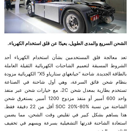
الشحن السريع والمدى الطويل، بعيدًا عن قلق استخدام الكهرباء.
تعد معالجة قلق المستخدمين بشأن استخدام الكهرباء أحد 
الشروط المسبقة لتعميم الشاحنات الكهربائية الثقيلة العاملة 
بالطاقة الجديدة. شاحنة “جيانغهاي ستارياو X5” الكهربائية مزودة 
بنظام شحن فائق السرعة، وهي أول شاحنة في الصناعة 
تستخدم بطارية بمعدل شحن 2C، مع خيارات شحن عبر منفذ 
واحد 600 أمبير أو منفذ مزدوج 1200 أمبير. يستغرق شحن 
الشاحنة من نسبة SOC 20%-80% أقل من 22 دقيقة فقط. 
هذا يساهم بشكل كبير في تقليص وقت الشحن، مما يضمن 
استعادة الشاحنة قدرتها التشغيلية بسرعة ويسهم في تخفيف 
القلق من الشحن.