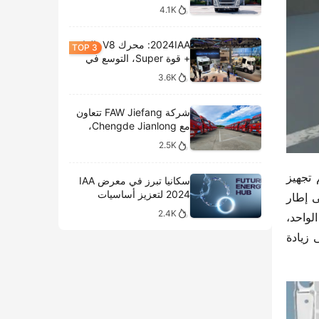
4.1K
2024IAA: محرك V8، الغاز
+ قوة Super، التوسع في
الطرازات الكهربائية،
3.6K
وتحليل المعروضات الداخلية
لشركة سكانيا
شركة FAW Jiefang تتعاون
مع Chengde Jianlong،
وتكشف النقاب عن تسليم
2.5K
100 مركبة كهربائية في
احتفال جديد
فيما يتعلق بالهيكل، ولتلبية احتياجات القوانين والمعايير بالإضافة إلى متطلبات العملاء من حيث القدرة على التحميل، تم تجهيز 
سكانيا تبرز في معرض IAA
2024 لتعزيز أساسيات
شاحنة “فيدي دي تو X3” للتفريغ بإطار فولاذي عالي القوة، مع النوابض المزدوجة 3/7+6، ومحور خلفي 270، بالإضافة إلى إطار 
النقل المستدام
2.4K
ثانوي من الفولاذ على شكل قناة. كما تم تزويدها بإطارات خلفية فردية 245/70R19.5 12PR. بالنسبة للطراز ذو المقعد الواحد، 
400+200 ملم، مما يعزز قدرة التحميل الكلية للشاحنة ويساعد العملاء على زيادة 