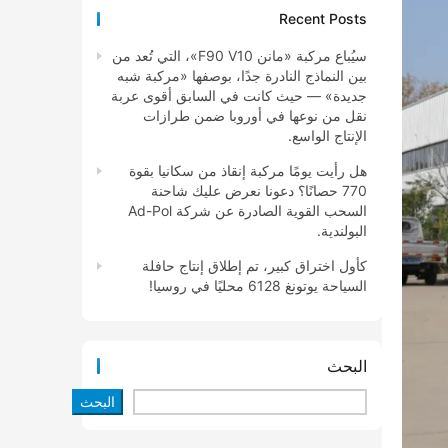
Recent Posts
سيُباع مركبة «مانن F90 V10»، التي تُعد من
بين النماذج النادرة جدًا، بوصفها «مركبة شبه
جديدة» — حيث كانت في السابق أقوى عربة
نقل من نوعها في أوروبا ضمن طرازات
الإنتاج الواسع.
هل رأيت يومًا مركبة إنقاذ من سكانيا بقوة
770 حصانًا؟ دعونا نعرض عليك شاحنة
السحب القوية الصادرة عن شركة Ad-Pol
البولندية.
كأول اختراق كبير، تم إطلاق إنتاج حافلة
السياحة يوتونغ 6128 محليًا في روسيا!
البحث
البحث