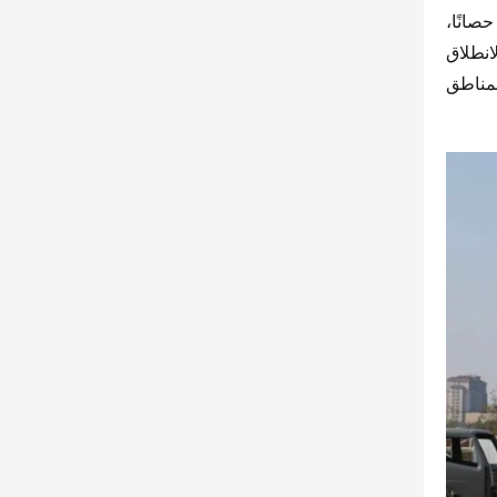
فيما يتعلق بالقوة، تم تجهيز شاحنة “فيدي دي تو X3” للتفريغ بمحرك ديزل يوني د D20، الذي يحقق قوة تصل إلى 115 حصانًا، 
وعزم دوران يصل إلى 285 نيوتن متر. كما تم تزويدها بناقل حركة واني ليانغ 5G28، مما يجعلها أكثر قدرة على الصعود والانطلاق 
بسرعة أكبر. مع قوة دفع أكثر قوة، يمكنها بسهولة التعامل مع مختلف ظروف الطرق المعقدة في المدن والضواحي والمناطق 