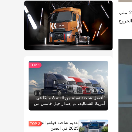
شاحنة “فيدي دي تو X3” للتفريغ تتميز بحجمها الصغير والمرن، حيث تأتي مع خيارين للمسافة بين المحاور 2650 و2860 ملم، 
مما يجعلها قادرة على التنقل بسهولة في الأزقة الضيقة بالمدن. كما أن ارتفاعها لا يتجاوز 2.1 متر، مما يسمح لها بالدخول والخروج 
4.2K
“أفضل شاحنة ثقيلة من الفئة 8 مبيعًا في
أمريكا الشمالية، تم إصدار جيل خامس من
كاسكاديا بوم الحياة.”
تقديم شاحنة فولفو الجديدة
2025 في الصين