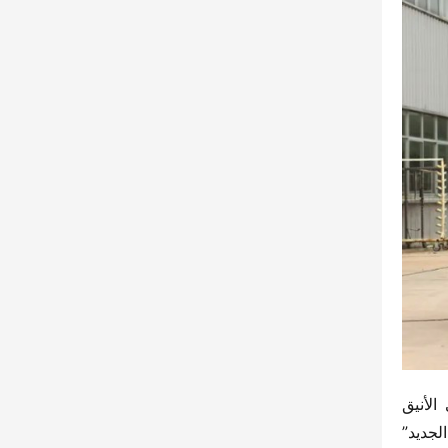
تتمتع شاحنة “فيدي دي تو X3” للتفريغ بخصائص مرونة واقتصادية وتعدد استخدامات أكبر، كما أن تصميمها الخارجي الأنيق 
والمتميز وديكورها الداخلي الذي يشبه سيارات الركاب يقدمان تجربة قيادة أكثر حداثة للشباب. يمكن القول إنها “الشاب الجديد” 