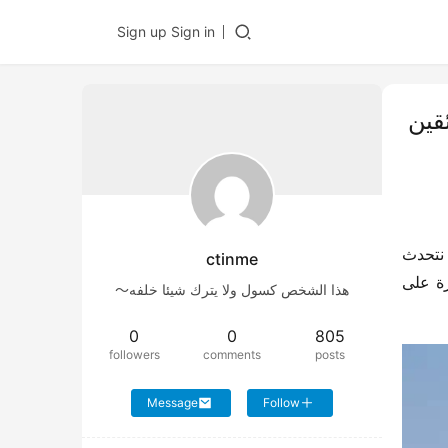
Sign up
Sign in
ائقين
كيف يجب على الشباب اختيار وظائفهم؟ يمكنهم اختيار العمل في المدن أو العودة إلى القرى للمساهمة في البناء. وعندما نتحدث 
ctinme
عن البناء، لا يمكن الاستغناء عن مساعدات شاحنات التفريغ الهندسية. شاحنة “فيدي دي تو X3” ذات العلامة الزرقاء قادرة على 
هذا الشخص كسول ولا يترك شيئا خلفه～
0
0
805
followers
comments
posts
Message
Follow