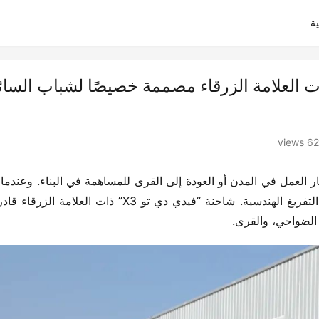
ة
و X3” الصغيرة ذات العلامة الزرقاء مصممة خصيصًا لشباب الس
626 v
 الضواحي، والقرى.