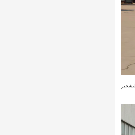
جدير بالذكر أن شاحنة “فيدي دي تو X3” للتفريغ تأتي أيضًا بخيار التفريغ مزدوج الصفوف، مما يجعلها مثالية لأعمال التشجير 