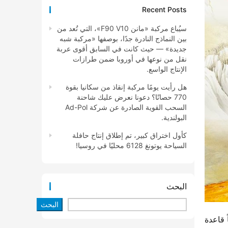
Recent Posts
سيُباع مركبة «مانن F90 V10»، التي تُعد من
بين النماذج النادرة جدًا، بوصفها «مركبة شبه
جديدة» — حيث كانت في السابق أقوى عربة
نقل من نوعها في أوروبا ضمن طرازات
الإنتاج الواسع.
هل رأيت يومًا مركبة إنقاذ من سكانيا بقوة
770 حصانًا؟ دعونا نعرض عليك شاحنة
السحب القوية الصادرة عن شركة Ad-Pol
البولندية.
كأول اختراق كبير، تم إطلاق إنتاج حافلة
السياحة يوتونغ 6128 محليًا في روسيا!
البحث
البحث
تشونغدو، والمعروفة أيضاً باسم “مدينة رينغ”، ليست فقط مركزاً اقتصادياً وتقنياً وثقافياً في جنوب غرب الصين، ولكنها أيضاً قاعدة 