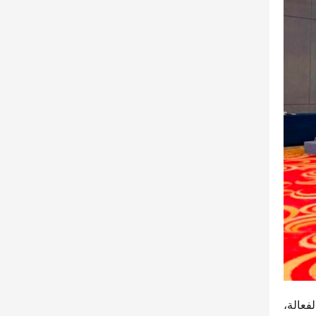
منذ دخول أول شاحنة HOWO خفيفة السوق في عام 2012، كانت هذه السلسلة دائماً في طليعة معدات اللوجستيات الفعالة، 