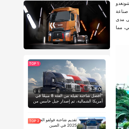
مهمة للصناعات التقنية العالية في البلاد ومركز للنقل الشامل، تقع في قلب منطقة تشونغ تشيوان الاقتصادية. تشجع تشونغدو 
“حزام الصناعة المنظم” على تطوير نماذج الأعمال في التجارة الإلكترونية وبيع البث المباشر، مما يؤدي إلى ازدهار صناعة 
اللوجستيات. لطالما حافظت شاحنة HOWO الخفيفة من شركة الصين للسيارات الثقيلة على موقف استكشافي نشط على مدى 
سنوات، حيث قامت بتحليل احتياجات السوق الحقيقية واحدة تلو الأخرى، وقادت تيارات الصناعة من خلال الابتكار التكنولوجي، مما 
4.2K
“أفضل شاحنة ثقيلة من الفئة 8 مبيعًا في
أمريكا الشمالية، تم إصدار جيل خامس من
كاسكاديا بوم الحياة.”
تقديم شاحنة فولفو الجديدة
2025 في الصين