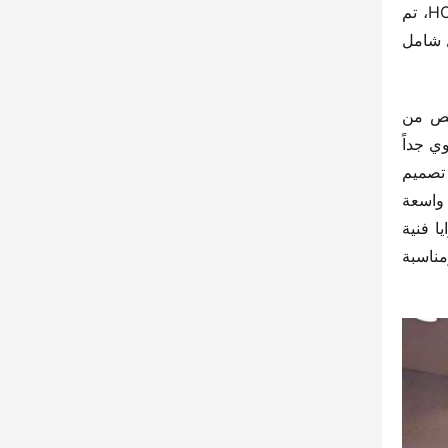
مكرسةً جهودها لخلق أكبر قيمة للعملاء، وعازمة على بناء “سيارة جيدة للشعب الصيني”. كتحفة معززة من سلسلة HOWO، تم 
تقديم ثلاث قيم أساسية جديدة – 【التحفيز والتفوق】، 【الراحة والأمان】، 【التمتع والسلاسة】، حيث تم تحسينها بشكل شامل 
نظام طاقة قوي – تشغيل فعال: الشاحنة مزودة بمحرك ويشاى WP2.5N، وعلبة تروس 8AT مخصصة، وجسر مخصص من 
شاحنة الصين الثقيلة، مما يحقق توفير الوقود بنسبة 16.5%، ويجمع بين القوة والاقتصاد. أداء شامل – توفير الأمان: هيكل قوي جداً 
يلتزم بأحدث لوائح التصادم الأوروبية R29، وقد اجتاز اختبار ضغط يصل إلى 9.5 طن، مما يوفر حماية أمان استثنائية؛ إعادة تصميم 
المقصورة – توفير راحة مثلى: أول سقف زجاجي كهربائي بمساحة 0.24 متر مربع، مما يعزز الإضاءة الطبيعية، مع مساحة واسعة 
ومريحة ونظام ذكي مترابط، مما يحقق تمكين التكنولوجيا ويقود تجربة القيادة المستقبلية الجديدة! يتمتع HOWO PRO بمزايا فنية 
متعددة تشمل القوة والأمان والراحة، مما يضمن تغطيته الشاملة لمشاهد السوق الرئيسية، ويقدم تجربة جديدة مريحة ومناسبة 