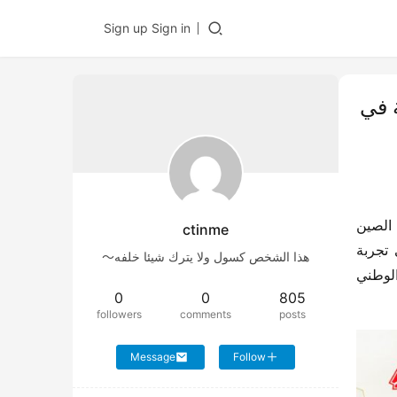
Sign up
Sign in
ثقيلة في
في 19 أكتوبر، “قادة بالكامل، مبتكرون لخلق الثروات!” تم إطلاق الجيل الجديد من شاحنة HOWO PRO من شركة الصين 
ctinme
للسيارات الثقيلة في مدينة تشنغدو، مقاطعة سيتشوان. بفضل خبرة مئة عام في صناعة السيارات و207 ابتكارات في تجربة 
هذا الشخص كسول ولا يترك شيئا خلفه～
المنتج، تم تصميم شاحنة نقل خفيفة “شاملة وفعالة”؛ حيث يعيد HOWO PRO تعريف معايير الصناعة بتصميمه العصري الوطني 
0
0
805
followers
comments
posts
Message
Follow