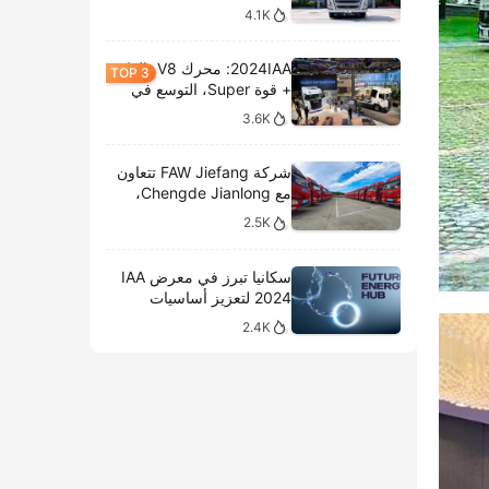
4.1K
2024IAA: محرك V8، الغاز
+ قوة Super، التوسع في
الطرازات الكهربائية،
3.6K
وتحليل المعروضات الداخلية
لشركة سكانيا
شركة FAW Jiefang تتعاون
مع Chengde Jianlong،
وتكشف النقاب عن تسليم
2.5K
100 مركبة كهربائية في
احتفال جديد
سكانيا تبرز في معرض IAA
2024 لتعزيز أساسيات
النقل المستدام
2.4K