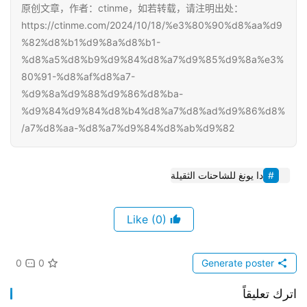
原创文章，作者：ctinme，如若转载，请注明出处：
https://ctinme.com/2024/10/18/%e3%80%90%d8%aa%d9
%82%d8%b1%d9%8a%d8%b1-
%d8%a5%d8%b9%d9%84%d8%a7%d9%85%d9%8a%e3%
80%91-%d8%af%d8%a7-
%d9%8a%d9%88%d9%86%d8%ba-
%d9%84%d9%84%d8%b4%d8%a7%d8%ad%d9%86%d8%
a7%d8%aa-%d8%a7%d9%84%d8%ab%d9%82/
دا يونغ للشاحنات الثقيلة
(0)
Like
0
0
Generate poster
اترك تعليقاً