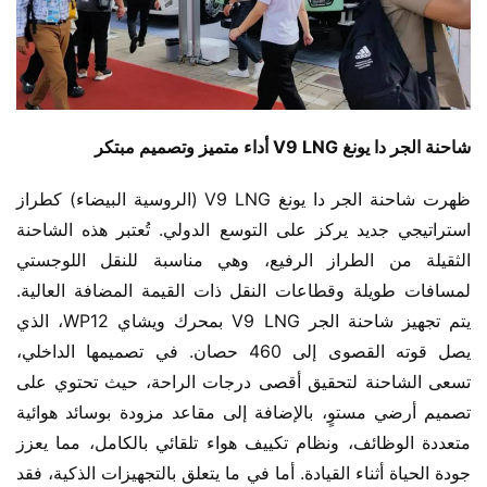
شاحنة الجر دا يونغ V9 LNG أداء متميز وتصميم مبتكر
ظهرت شاحنة الجر دا يونغ V9 LNG (الروسية البيضاء) كطراز 
استراتيجي جديد يركز على التوسع الدولي. تُعتبر هذه الشاحنة 
الثقيلة من الطراز الرفيع، وهي مناسبة للنقل اللوجستي 
لمسافات طويلة وقطاعات النقل ذات القيمة المضافة العالية. 
يتم تجهيز شاحنة الجر V9 LNG بمحرك ويشاي WP12، الذي 
يصل قوته القصوى إلى 460 حصان. في تصميمها الداخلي، 
تسعى الشاحنة لتحقيق أقصى درجات الراحة، حيث تحتوي على 
تصميم أرضي مستوٍ، بالإضافة إلى مقاعد مزودة بوسائد هوائية 
متعددة الوظائف، ونظام تكييف هواء تلقائي بالكامل، مما يعزز 
جودة الحياة أثناء القيادة. أما في ما يتعلق بالتجهيزات الذكية، فقد 