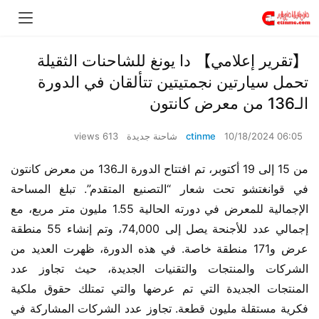
【تقرير إعلامي】 دا يونغ للشاحنات الثقيلة
تحمل سيارتين نجمتيتين تتألقان في الدورة
الـ136 من معرض كانتون
10/18/2024 06:05
ctinme
شاحنة جديدة
613 views
من 15 إلى 19 أكتوبر، تم افتتاح الدورة الـ136 من معرض كانتون 
في قوانغتشو تحت شعار “التصنيع المتقدم”. تبلغ المساحة 
الإجمالية للمعرض في دورته الحالية 1.55 مليون متر مربع، مع 
إجمالي عدد للأجنحة يصل إلى 74,000، وتم إنشاء 55 منطقة 
عرض و171 منطقة خاصة. في هذه الدورة، ظهرت العديد من 
الشركات والمنتجات والتقنيات الجديدة، حيث تجاوز عدد 
المنتجات الجديدة التي تم عرضها والتي تمتلك حقوق ملكية 
فكرية مستقلة مليون قطعة. تجاوز عدد الشركات المشاركة في 