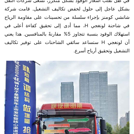
في ظل تقلب أسعار الوقود بشكل متكرر، تسعى شركات النقل 
بشكل عاجل إلى حلول لخفض تكاليف التشغيل. قامت شركة 
شانشي كومنز بإجراء سلسلة من تحسينات على مقاومة الرياح 
في شاحنة لونغجي H، مما أدى إلى تحقيق كفاءة أعلى في 
استهلاك الوقود بنسبة تتجاوز 5% مقارنةً بالمنافسين. هذا يعني 
أن لونغجي H ستساعد سائقي الشاحنات على توفير تكاليف 
التشغيل وتحقيق أرباح أسرع.