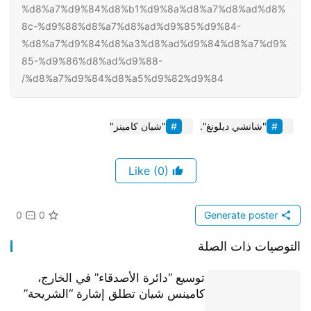
%d8%a7%d9%84%d8%b1%d9%8a%d8%a7%d8%ad%d8%
8c-%d9%88%d8%a7%d8%ad%d9%85%d9%84-
%d8%a7%d9%84%d8%a3%d8%ad%d9%84%d8%a7%d9%
85-%d9%86%d8%ad%d9%88-
%d8%a7%d9%84%d8%a5%d9%82%d9%84/
"شانشي ديلونغ".
"شيان كامينز"
(0)
Like
0
0
Generate poster
التوصيات ذات الصلة
توسيع “دائرة الأصدقاء” في الخارج،
كامينس شيان تطلق إشارة “الشريحة”