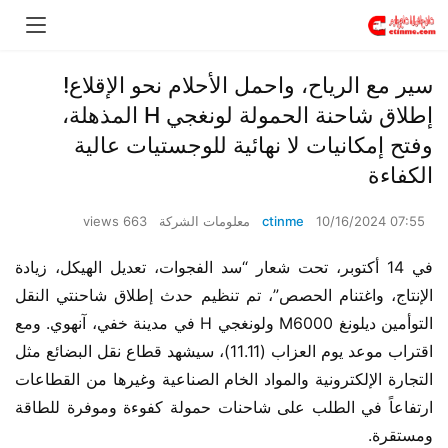
سير مع الرياح، واحمل الأحلام نحو الإقلاع!
إطلاق شاحنة الحمولة لونغجي H المذهلة،
وفتح إمكانيات لا نهائية للوجستيات عالية
الكفاءة
10/16/2024 07:55
ctinme
معلومات الشركة
663 views
في 14 أكتوبر، تحت شعار “سد الفجوات، تعديل الهيكل، زيادة 
الإنتاج، واغتنام الحصص”، تم تنظيم حدث إطلاق شاحنتي النقل 
التوأمين ديلونغ M6000 ولونغجي H في مدينة خفي، آنهوي. ومع 
اقتراب موعد يوم العزاب (11.11)، سيشهد قطاع نقل البضائع مثل 
التجارة الإلكترونية والمواد الخام الصناعية وغيرها من القطاعات 
ارتفاعاً في الطلب على شاحنات حمولة كفوءة وموفرة للطاقة 
ومستقرة.