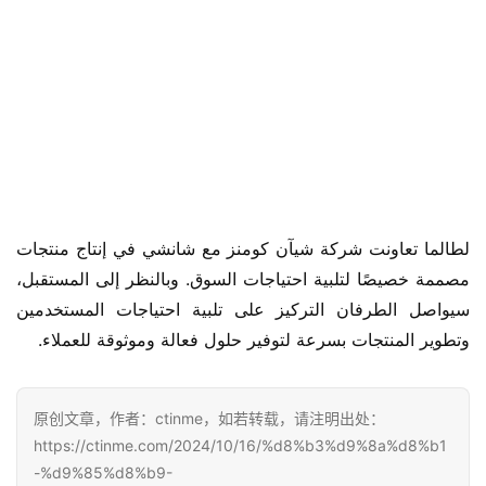
لطالما تعاونت شركة شيآن كومنز مع شانشي في إنتاج منتجات 
مصممة خصيصًا لتلبية احتياجات السوق. وبالنظر إلى المستقبل، 
سيواصل الطرفان التركيز على تلبية احتياجات المستخدمين 
وتطوير المنتجات بسرعة لتوفير حلول فعالة وموثوقة للعملاء.
原创文章，作者：ctinme，如若转载，请注明出处：
https://ctinme.com/2024/10/16/%d8%b3%d9%8a%d8%b1
-%d9%85%d8%b9-