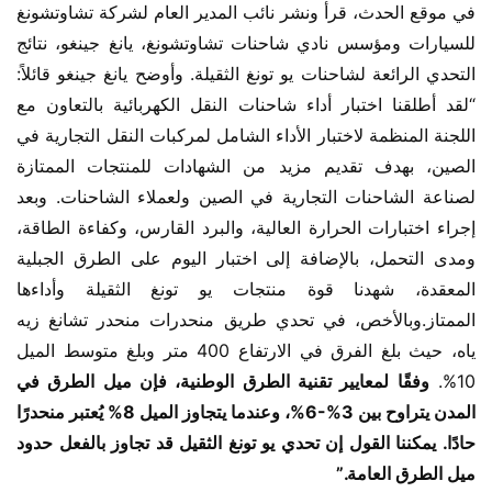
في موقع الحدث، قرأ ونشر نائب المدير العام لشركة تشاوتشونغ 
للسيارات ومؤسس نادي شاحنات تشاوتشونغ، يانغ جينغو، نتائج 
التحدي الرائعة لشاحنات يو تونغ الثقيلة. وأوضح يانغ جينغو قائلاً: 
“لقد أطلقنا اختبار أداء شاحنات النقل الكهربائية بالتعاون مع 
اللجنة المنظمة لاختبار الأداء الشامل لمركبات النقل التجارية في 
الصين، بهدف تقديم مزيد من الشهادات للمنتجات الممتازة 
لصناعة الشاحنات التجارية في الصين ولعملاء الشاحنات. وبعد 
إجراء اختبارات الحرارة العالية، والبرد القارس، وكفاءة الطاقة، 
ومدى التحمل، بالإضافة إلى اختبار اليوم على الطرق الجبلية 
المعقدة، شهدنا قوة منتجات يو تونغ الثقيلة وأداءها 
الممتاز.وبالأخص، في تحدي طريق منحدرات منحدر تشانغ زيه 
ياه، حيث بلغ الفرق في الارتفاع 400 متر وبلغ متوسط الميل 
10%. 
وفقًا لمعايير تقنية الطرق الوطنية، فإن ميل الطرق في 
المدن يتراوح بين 3%-6%، وعندما يتجاوز الميل 8% يُعتبر منحدرًا 
حادًا. يمكننا القول إن تحدي يو تونغ الثقيل قد تجاوز بالفعل حدود 
ميل الطرق العامة.”