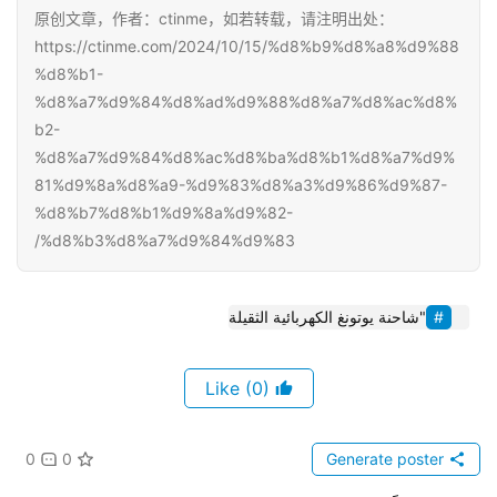
原创文章，作者：ctinme，如若转载，请注明出处：
https://ctinme.com/2024/10/15/%d8%b9%d8%a8%d9%88
%d8%b1-
%d8%a7%d9%84%d8%ad%d9%88%d8%a7%d8%ac%d8%
b2-
%d8%a7%d9%84%d8%ac%d8%ba%d8%b1%d8%a7%d9%
81%d9%8a%d8%a9-%d9%83%d8%a3%d9%86%d9%87-
%d8%b7%d8%b1%d9%8a%d9%82-
%d8%b3%d8%a7%d9%84%d9%83/
"شاحنة يوتونغ الكهربائية الثقيلة
(0)
Like
0
0
Generate poster