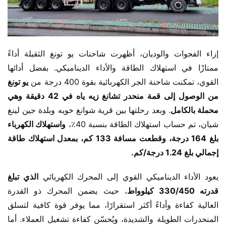
إزاء الفجوات والوديان، أظهرت شاحنات يو تونغ الثقيلة أداءً 
ممتازًا في استهلاك الطاقة والأداء الديناميكي. بفضل أدائها 
القوي، تمكنت شاحنة الجر الكهربائية بقوة 400 درجة من 
يو تونغ 
من الوصول إلى قمة منحدر تشانغ زيه ياه في 42 دقيقة وهي 
محملة بالكامل
. وبعد رحلتها بين قرية شوانغ خويه وبلدة جين لينغ 
شيان، تم حساب استهلاك الطاقة بنسبة 40٪، 
واستهلاك الكهرباء 
بلغ 164 درجة، وقطعت مسافة 133 كم، بمعدل استهلاك طاقة 
إجمالي بلغ 1.24 درجة/كم.
يعود الأداء الديناميكي القوي إلى المحرك الكهربائي 
الذي تبلغ 
قدرته 330/450 كيلوواط
، حيث يضمن المحرك ذو القدرة 
العالية كفاءة وأداءً أكثر استقرارًا، مما يوفر قوة كافية لتسلق 
المنحدرات الطويلة والشديدة، ويُحسّن كفاءة تشغيل العملاء. أما 