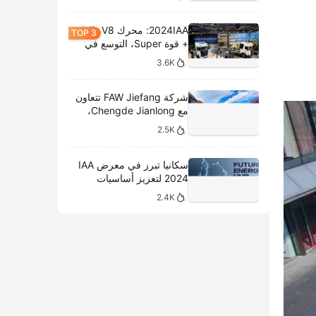
2024IAA: محرك V8، الغاز
+ قوة Super، التوسع في
الطرازات الكهربائية،
3.6K
وتحليل المعروضات الداخلية
لشركة سكانيا
شركة FAW Jiefang تتعاون
مع Chengde Jianlong،
وتكشف النقاب عن تسليم
2.5K
100 مركبة كهربائية في
احتفال جديد
سكانيا تبرز في معرض IAA
2024 لتعزيز أساسيات
النقل المستدام
2.4K