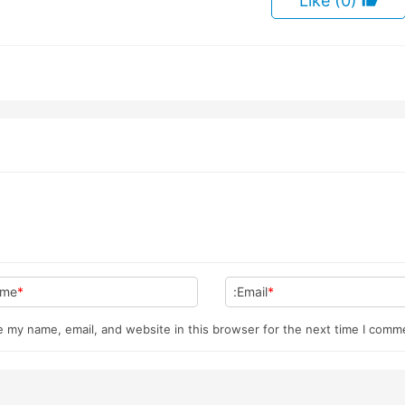
(0)
Like
me:
*
Email:
*