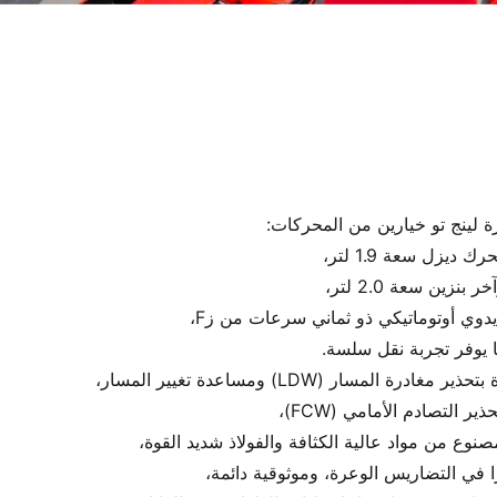
ة لينج تو خيارين من المحركات:
رك ديزل سعة 1.9 لتر،
خر بنزين سعة 2.0 لتر،
دوي أوتوماتيكي ذو ثماني سرعات من زF،
 يوفر تجربة نقل سلسة.
لمسار (LDW) ومساعدة تغيير المسار،
ير التصادم الأمامي (FCW)،
نوع من مواد عالية الكثافة والفولاذ شديد القوة،
زًا في التضاريس الوعرة، وموثوقية دائمة،