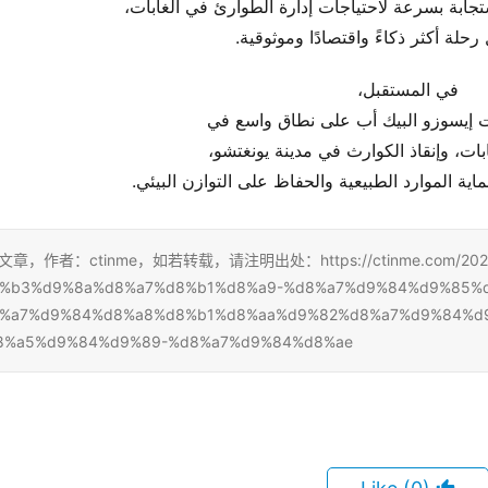
جابة بسرعة لاحتياجات إدارة الطوارئ في الغابات،
حلة أكثر ذكاءً واقتصادًا وموثوقية.
في المستقبل،
إيسوزو البيك أب على نطاق واسع في
بات، وإنقاذ الكوارث في مدينة يونغتشو،
ية الموارد الطبيعية والحفاظ على التوازن البيئي.
章，作者：ctinme，如若转载，请注明出处：https://ctinme.com/2024/
%b3%d9%8a%d8%a7%d8%b1%d8%a9-%d8%a7%d9%84%d9%85%d
%a7%d9%84%d8%a8%d8%b1%d8%aa%d9%82%d8%a7%d9%84%d
8%a5%d9%84%d9%89-%d8%a7%d9%84%d8%ae/