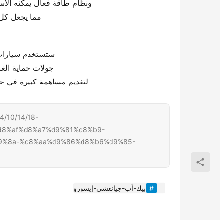
ونظام طاقة فعال يمكنه الاست
مما يجعل كل ر
ستستخدم سيارات 
جولات حماية الغا
لتقديم مساهمة كبيرة في حما
10/14/18-
8%af%d8%a7%d9%81%d8%b9-
9%8a-%d8%aa%d9%86%d8%b6%d9%85-
بيك-أب-جيانغشي-إيسوزو