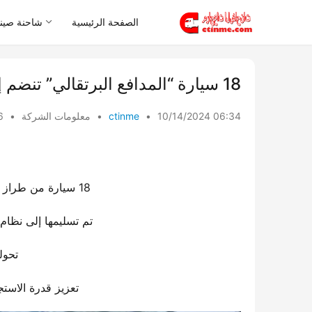
الصفحة الرئيسية
شاحنة صيني
18 سيارة “المدافع البرتقالي” تنضم إلى الخدمة!
10/14/2024 06:34
•
ctinme
•
معلومات الشركة
•
ws
18 سيارة من طراز إيسوزو D-MAX البيك أب وسيارات لينج تو
تم تسليمها إلى نظام
تحول
تعزيز قدرة الاستج