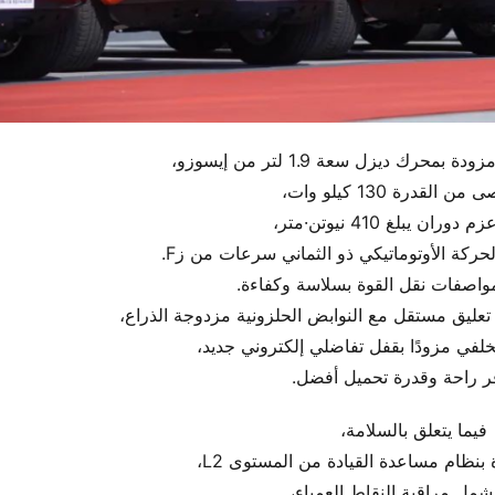
 القدرة 130 كيلو وات،
ران يبلغ 410 نيوتن·متر،
حركة الأوتوماتيكي ذو الثماني سرعات من زF.
واصفات نقل القوة بسلاسة وكفاءة.
تعليق مستقل مع النوابض الحلزونية مزدوجة الذراع،
لخلفي مزودًا بقفل تفاضلي إلكتروني جديد،
فر راحة وقدرة تحميل أفضل.
فيما يتعلق بالسلامة،
 بنظام مساعدة القيادة من المستوى L2،
شمل مراقبة النقاط العمياء،