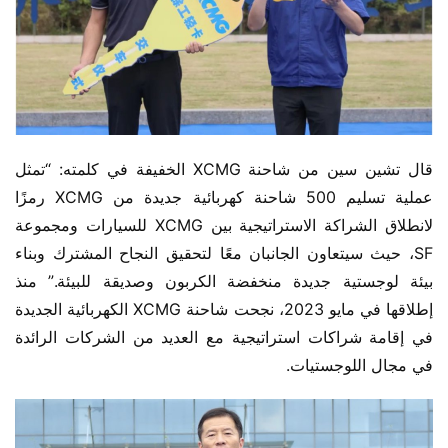
قال تشين سين من شاحنة XCMG الخفيفة في كلمته: “تمثل 
عملية تسليم 500 شاحنة كهربائية جديدة من XCMG رمزًا 
لانطلاق الشراكة الاستراتيجية بين XCMG للسيارات ومجموعة 
SF، حيث سيتعاون الجانبان معًا لتحقيق النجاح المشترك وبناء 
بيئة لوجستية جديدة منخفضة الكربون وصديقة للبيئة.” منذ 
إطلاقها في مايو 2023، نجحت شاحنة XCMG الكهربائية الجديدة 
في إقامة شراكات استراتيجية مع العديد من الشركات الرائدة 
في مجال اللوجستيات.