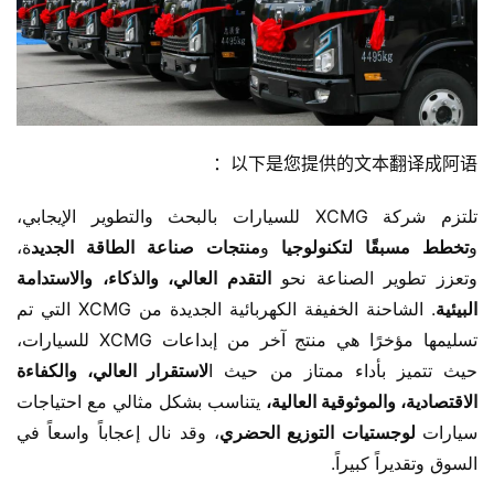
以下是您提供的文本翻译成阿语：
تلتزم شركة XCMG للسيارات بالبحث والتطوير الإيجابي، 
و
تخطط مسبقًا لتكنولوجيا
 و
منتجات صناعة الطاقة الجديد
ة، 
وتعزز تطوير الصناعة نحو
 التقدم العالي، والذكاء، والاستدامة 
البيئية
. الشاحنة الخفيفة الكهربائية الجديدة من XCMG التي تم 
تسليمها مؤخرًا هي منتج آخر من إبداعات XCMG للسيارات، 
حيث تتميز بأداء ممتاز من حيث ا
لاستقرار العالي، والكفاءة 
الاقتصادية، والموثوقية العالية،
 يتناسب بشكل مثالي مع احتياجات 
سيارات
 لوجستيات التوزيع الحضري
، وقد نال إعجاباً واسعاً في 
السوق وتقديراً كبيراً.