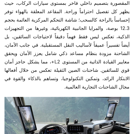
المقصورة بتصميم داخلي فاخر بمستوى سيارات الركاب، حيث 
يظهر كل تفصيل احتراماً وراحة. المقاعد المعلقة بالهواء توفر 
إحساساً بالراحة كالسحب؛ شاشة التحكم المركزية العائمة بحجم 
12.3 بوصة، والمرايا الجانبية الكهربائية، وغيرها من التجهيزات 
الذكية، تعكس ليس فقط فهماً دقيقاً لاحتياجات السائقين، بل 
أيضاً تفسيراً عميقاً لأساليب النقل المستقبلية. في جانب الأمان، 
الشاحنة مزودة بنظام مساعد ذكي شامل يعزز الأمان ويحقق 
معايير القيادة الذاتية من المستوى L2+، مما يشكل حاجز أمان 
قوي للسائقين. شاحنات الصين الثقيلة تعكس من خلال أفعالها 
الابتكار الرائد، وتمكين التكنولوجيا، وتساهم بالذكاء والقوة في 
مجال الشاحنات التجارية العالمية.