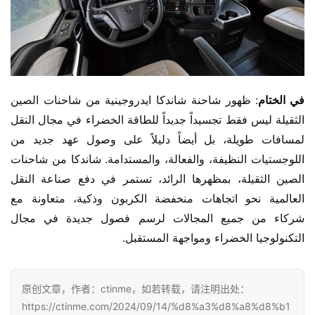
في الختام
: ظهور شاحنة شاندكا ايدروجينية من شاحنات الصين 
الثقيلة ليس فقط تجسيداً جديداً للطاقة الخضراء في مجال النقل 
لمسافات طويلة، بل أيضاً دليلاً على وصول عهد جديد من 
اللوجستيات النظيفة، والفعالة، والمستدامة. شاندكا من شاحنات 
الصين الثقيلة، بمظهرها الرائد، تستمر في دفع صناعة النقل 
العالمية نحو اتجاهات منخفضة الكربون وذكية، متعاونة مع 
شركاء من جميع المجالات لرسم فصول جديدة في مجال 
التكنولوجيا الخضراء ومواجهة المستقبل.
原创文章，作者：ctinme，如若转载，请注明出处：
https://ctinme.com/2024/09/14/%d8%a3%d8%a8%d8%b1