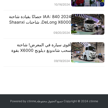
10/16/2024
2024 IAA: 840 حصانًا بقيادة شاحنة
DeLong X6000، شاحنات Shaanxi
الثقيلة تظهر بتشكيلة متنوعة من
الطرازات، مما يذهل الأصدقاء الدوليين
09/20/2024
أقوى سيارة في المعرض! شاحنة
سحب شاندونغ ديلونج X6000 بقوة
840 حصان تظهر في معرض هانوفر
IAA الدولي، والتجهيزات ليست عادية
09/19/2024
Copyright © 2024 ctinme جميع الحقوق محفوظة,Powered by ctinme