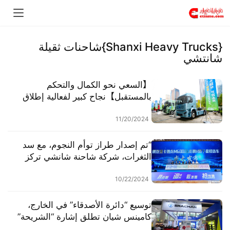
{Shanxi Heavy Trucks}شاحنات ثقيلة
شانتشي
【السعي نحو الكمال والتحكم
بالمستقبل】نجاح كبير لفعالية إطلاق
التقنية الجديدة الموفرة للطاقة “جي
تشي” من شركة شانشي للمركبات
11/20/2024
الجديدة.
“تم إصدار طراز توأم النجوم، مع سد
الثغرات، شركة شاحنة شانشي تركز
على سوق الشاحنات المحلية.”
10/22/2024
توسيع “دائرة الأصدقاء” في الخارج،
كامينس شيان تطلق إشارة “الشريحة”