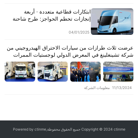
ابتكارات قطاعية متعددة · أربعة
إنجازات تحطم الحواجز: طرح شاحنة
لينكون الخفيفة الكهربائية من Qingling
04/01/2025
عرضت ثلاث طرازات من سيارات الاحتراق الهيدروجيني من
شركة تشينغلينغ في المعرض الدولي لوجستيات الممرات
البحرية والبرية لعام 2024
11/13/2024
معلومات الشركة
Copyright © 2024 ctinme جميع الحقوق محفوظة,Powered by ctinme