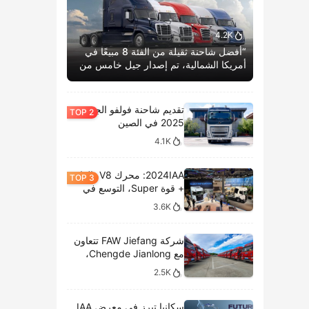
4.2K
“أفضل شاحنة ثقيلة من الفئة 8 مبيعًا في
أمريكا الشمالية، تم إصدار جيل خامس من
كاسكاديا بوم الحياة.”
تقديم شاحنة فولفو الجديدة
2025 في الصين
4.1K
2024IAA: محرك V8، الغاز
+ قوة Super، التوسع في
الطرازات الكهربائية،
3.6K
وتحليل المعروضات الداخلية
لشركة سكانيا
شركة FAW Jiefang تتعاون
مع Chengde Jianlong،
وتكشف النقاب عن تسليم
2.5K
100 مركبة كهربائية في
احتفال جديد
سكانيا تبرز في معرض IAA