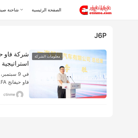
الصفحة الرئيسية
شاحنة صيني
J6P
معلومات الشركة
LNG
في 9 سبتم
فاو حيفانج FA…
ctinme