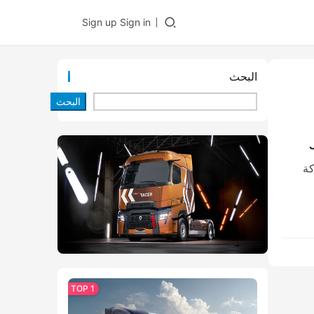
Sign up
Sign in
البحث
البحث
J6P 4
كة