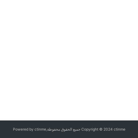
Copyright © 2024 ctinme جميع الحقوق محفوظة,Powered by ctinme