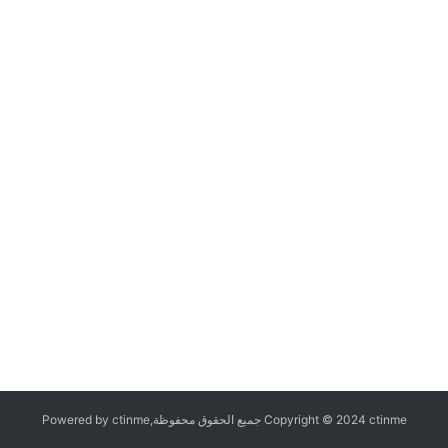
Copyright © 2024 ctinme جميع الحقوق محفوظة,Powered by ctinme