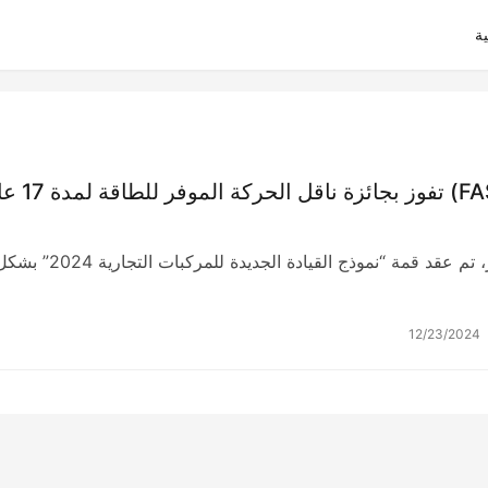
ة
فاست (FASIT) تفوز بجائزة ناقل ال
في 18 ديسمبر، تم عقد قمة “نموذج القيادة الجديدة للمركبات التجارية 024
12/23/2024