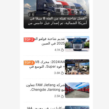
4.2K
“أفضل شاحنة ثقيلة من الفئة 8 مبيعًا في
أمريكا الشمالية، تم إصدار جيل خامس من
كاسكاديا بوم الحياة.”
تقديم شاحنة فولفو الجديدة
2025 في الصين
4.1K
2024IAA: محرك V8، الغاز
+ قوة Super، التوسع في
الطرازات الكهربائية،
3.6K
وتحليل المعروضات الداخلية
لشركة سكانيا
شركة FAW Jiefang تتعاون
مع Chengde Jianlong،
وتكشف النقاب عن تسليم
2.5K
100 مركبة كهربائية في
احتفال جديد
سكانيا تبرز في معرض IAA