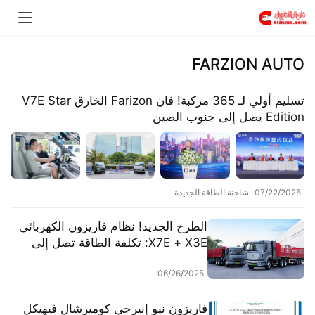
FARZION AUTO
​​تسليم أولي لـ 365 مركبة! فان Farizon الخارق V7E Star
Edition يصل إلى جنوب الصين​​
07/22/2025
شاحنة الطاقة الجديدة
​​الطرح الجديد! نظام فاريزون الكهربائي
X7E + X3E: تكلفة الطاقة تصل إلى
0.03 يوان/طن-كيلومتر!​​
06/26/2025
​​فاريزون نيو إنيرجي كوميرشال فيهيكل