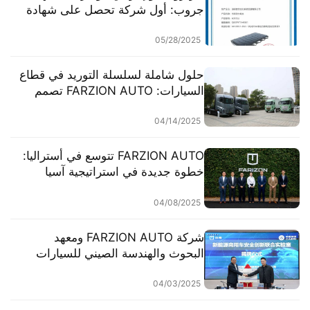
جروب: أول شركة تحصل على شهادة
الأمان الوطنية الجديدة للبطاريات
بتقنية Xuanwu​​
05/28/2025
حلول شاملة لسلسلة التوريد في قطاع
السيارات: FARZION AUTO تصمم
أفضل سيناريو للخدمات اللوجستية
04/14/2025
​​FARZION AUTO تتوسع في أستراليا:
خطوة جديدة في استراتيجية آسيا
والمحيط الهادئ​​
04/08/2025
شركة FARZION AUTO ومعهد
البحوث والهندسة الصيني للسيارات
يؤسسان مختبرًا مشتركًا للابتكار في
مجال السلامة لدفع تطوير تقنيات
04/03/2025
السلامة عالية الجودة في الصناعة