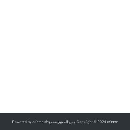
Copyright © 2024 ctinme جميع الحقوق محفوظة,Powered by ctinme