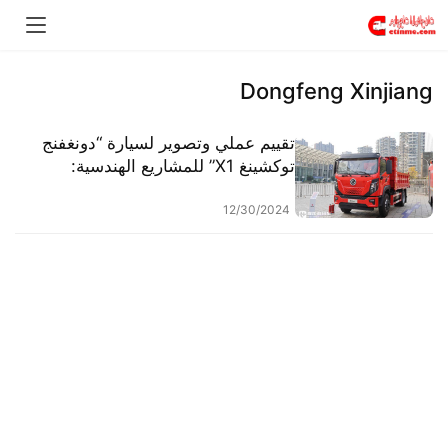
Dongfeng Xinjiang
تقييم عملي وتصوير لسيارة “دونغفنج
توكشينغ X1” للمشاريع الهندسية:
محرك بقوة 200 حصان مع ناقل حركة
10 سرعات، وتصميم داخلي وخارجي
12/30/2024
فاخر.