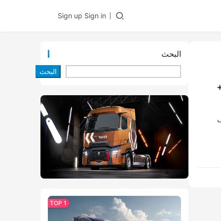
Sign up
Sign in
البحث
البحث
 السير 50 كم+
ى