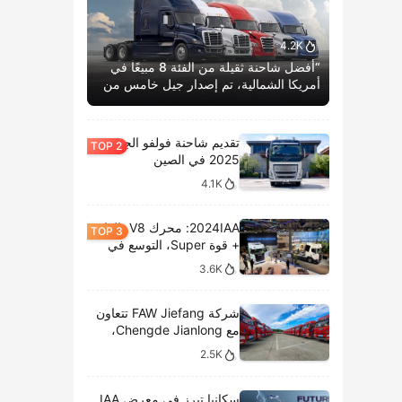
4.2K
“أفضل شاحنة ثقيلة من الفئة 8 مبيعًا في
أمريكا الشمالية، تم إصدار جيل خامس من
كاسكاديا بوم الحياة.”
تقديم شاحنة فولفو الجديدة
2025 في الصين
4.1K
2024IAA: محرك V8، الغاز
+ قوة Super، التوسع في
الطرازات الكهربائية،
3.6K
وتحليل المعروضات الداخلية
لشركة سكانيا
شركة FAW Jiefang تتعاون
مع Chengde Jianlong،
وتكشف النقاب عن تسليم
2.5K
100 مركبة كهربائية في
احتفال جديد
سكانيا تبرز في معرض IAA