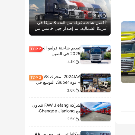
4.2K
“أفضل شاحنة ثقيلة من الفئة 8 مبيعًا في
أمريكا الشمالية، تم إصدار جيل خامس من
كاسكاديا بوم الحياة.”
تقديم شاحنة فولفو الجديدة
2025 في الصين
4.1K
2024IAA: محرك V8، الغاز
+ قوة Super، التوسع في
الطرازات الكهربائية،
3.6K
وتحليل المعروضات الداخلية
لشركة سكانيا
شركة FAW Jiefang تتعاون
مع Chengde Jianlong،
وتكشف النقاب عن تسليم
2.5K
100 مركبة كهربائية في
احتفال جديد
سكانيا تبرز في معرض IAA