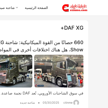
الصفحة الرئيسية
شاحنة صيني
DAF XG+
Show، هل هناك اختلافات أخرى في المواصفات؟​​
في سوق الشاحنات الأوروبي، تُعد DAF نجمة صاعدة. منذ إطلاق الجيل الجديد NGD في 2021، اكتسبت …
•
ctinme
05/30/2025
شاحنة جديدة