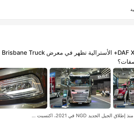
ة
​​660 حصانًا من القوة الميكانيكية: شاحنة DAF XG+ الأسترالية تظهر في معرض Brisbane Truck