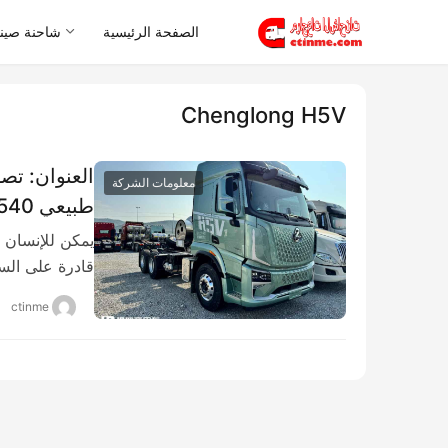
الصفحة الرئيسية
شاحنة صيني
Chenglong H5V
معلومات الشركة
طبيعي 540 حصان
يمكن للإنسان 
قادرة على ال
ctinme