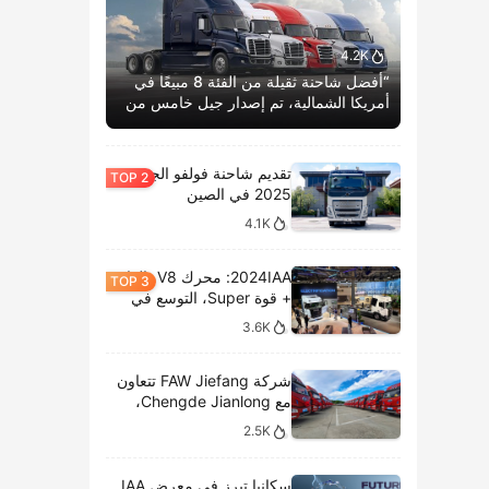
4.2K
“أفضل شاحنة ثقيلة من الفئة 8 مبيعًا في
أمريكا الشمالية، تم إصدار جيل خامس من
كاسكاديا بوم الحياة.”
تقديم شاحنة فولفو الجديدة
2025 في الصين
4.1K
2024IAA: محرك V8، الغاز
+ قوة Super، التوسع في
الطرازات الكهربائية،
3.6K
وتحليل المعروضات الداخلية
لشركة سكانيا
شركة FAW Jiefang تتعاون
مع Chengde Jianlong،
وتكشف النقاب عن تسليم
2.5K
100 مركبة كهربائية في
احتفال جديد
سكانيا تبرز في معرض IAA