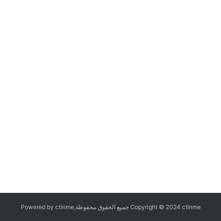
Copyright © 2024 ctinme جميع الحقوق محفوظة,Powered by ctinme