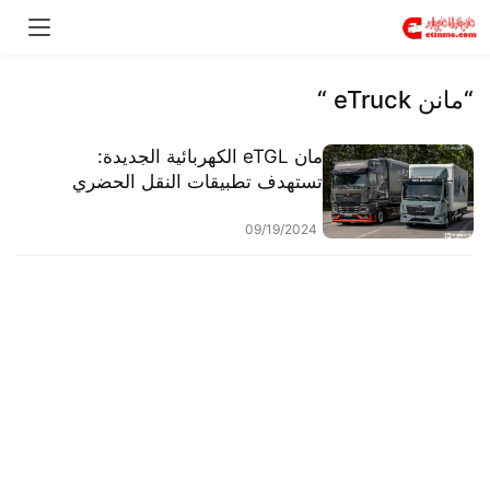
“مانن eTruck “
مان eTGL الكهربائية الجديدة:
تستهدف تطبيقات النقل الحضري
الخفيف والمتوسط، تعرّف على
التجهيزات من خلال الصور
09/19/2024