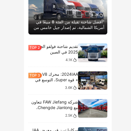
4.2K
“أفضل شاحنة ثقيلة من الفئة 8 مبيعًا في
أمريكا الشمالية، تم إصدار جيل خامس من
كاسكاديا بوم الحياة.”
تقديم شاحنة فولفو الجديدة
2025 في الصين
4.1K
2024IAA: محرك V8، الغاز
+ قوة Super، التوسع في
الطرازات الكهربائية،
3.6K
وتحليل المعروضات الداخلية
لشركة سكانيا
شركة FAW Jiefang تتعاون
مع Chengde Jianlong،
وتكشف النقاب عن تسليم
2.5K
100 مركبة كهربائية في
احتفال جديد
سكانيا تبرز في معرض IAA