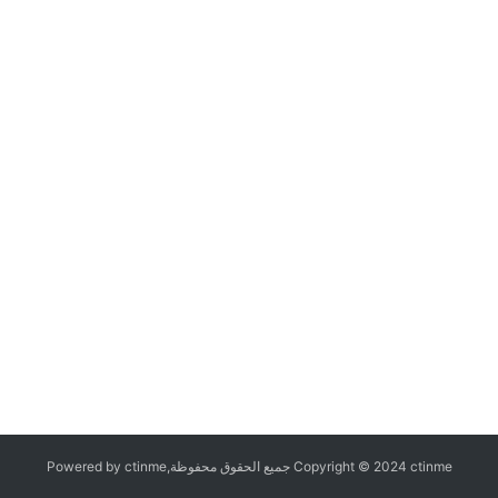
Copyright © 2024 ctinme جميع الحقوق محفوظة,Powered by ctinme