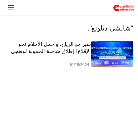
“شانشي ديلونغ”.
سير مع الرياح، واحمل الأحلام نحو
الإقلاع! إطلاق شاحنة الحمولة لونغجي
H المذهلة، وفتح إمكانيات لا نهائية
للوجستيات عالية الكفاءة
10/16/2024