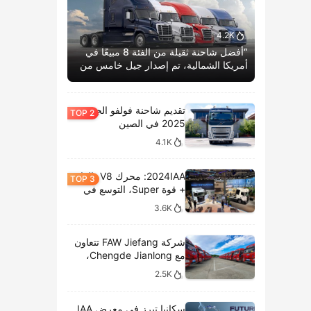
4.2K
“أفضل شاحنة ثقيلة من الفئة 8 مبيعًا في
أمريكا الشمالية، تم إصدار جيل خامس من
كاسكاديا بوم الحياة.”
تقديم شاحنة فولفو الجديدة
2025 في الصين
4.1K
2024IAA: محرك V8، الغاز
+ قوة Super، التوسع في
الطرازات الكهربائية،
3.6K
وتحليل المعروضات الداخلية
لشركة سكانيا
شركة FAW Jiefang تتعاون
مع Chengde Jianlong،
وتكشف النقاب عن تسليم
2.5K
100 مركبة كهربائية في
احتفال جديد
سكانيا تبرز في معرض IAA