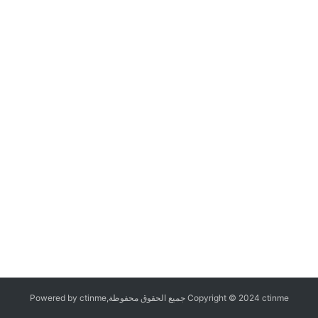
Copyright © 2024 ctinme جميع الحقوق محفوظة,Powered by ctinme