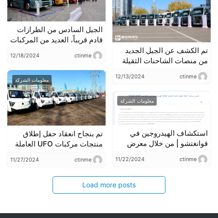
الجيل السادس من الطرازات
قادم قريباً، العديد من المركبات
المعروضة في مؤتمر شركاء
تم الكشف عن الجيل الجديد
12/18/2024
ctinme
دوفونغ للسيارات التجارية
من منصات الشاحنات الثقيلة
2025، فما هي أبرز الميزات
العاملة بالوقود، لنأخذك في
12/13/2024
ctinme
والتجهيزات؟
جولة داخل معرض شاحنات
معلومات الشركة
الصين الثقيل 2025 للشركاء
العالميين. الشاحنات البارزة
معلومات الشركة
الأخرى أيضاً لفتت الأنظار
بشدة.
استكشاف الهيدروجين في
تم بنجاح انعقاد حفل إطلاق
قوانغتشو | من خلال معرض
منتجات مركبات UFO العاملة
قوانغتشو الدولي للسيارات
بالغاز الطبيعي المضغوط
11/22/2024
ctinme
11/27/2024
ctinme
2024، نرى عصرًا جديدًا
(CNG) في بازو.
للطاقة الهيدروجينية.
Load more posts