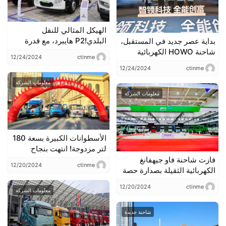
الهيكل المثالي للنقل
البلدي!P2 هايبرد، مع قدرة
بداية عصر جديد في المستقبل،
على السير 50 كم+ في الوضع
شاحنة HOWO الكهربائية
12/24/2024
ctinme
الكهربائي بالكامل، إطلالة حية
الخفيفة من الصين شاحنة
12/24/2024
ctinme
على هيكل Dongfeng
شاوو تتوسع إلى آفاق جديدة!
Tianjin KR الهجين من الفئة
معلومات الشركة
الثانية.
معلومات الشركة
الأسطوانات الكبيرة بسعة 180
لتر مزدوجة! انتهت بنجاح
فعاليات مؤتمر إطلاق المنتج
فازت شاحنة فاو جيهفانغ
12/20/2024
ctinme
الجديد فيدي MW5 CNG.
الكهربائية الثقيلة بصدارة حصة
السوق في نوفمبر.
12/20/2024
ctinme
معلومات الشركة
شاحنة جديدة